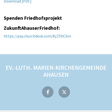
Download [PDF]
Spenden Friedhofsprojekt
ZukunftAhauserFriedhof:
https://pay.churchdesk.com/8zZ5hCbni
EV.-LUTH. MARIEN-KIRCHENGEMEINDE
AHAUSEN