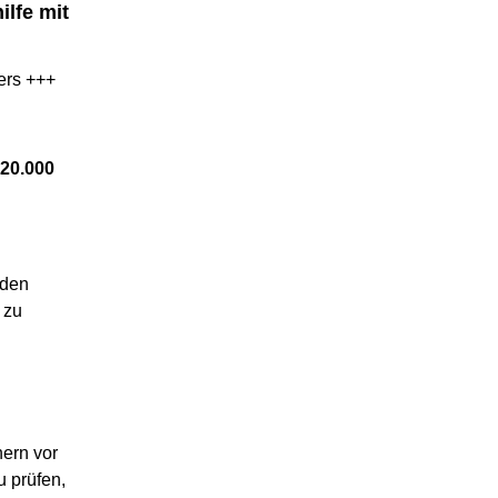
lfe mit
ers +++
 20.000
nden
 zu
ern vor
 prüfen,