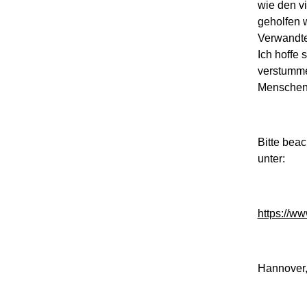
wie den v
geholfen 
Verwandte
Ich hoffe 
verstumme
Menschen g
Bitte bea
unter:
https://ww
Hannover,