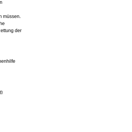
n
en müssen.
phe
ettung der
enhilfe
en